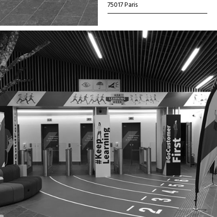
75017 Paris
←
Précédent
Suivant
→