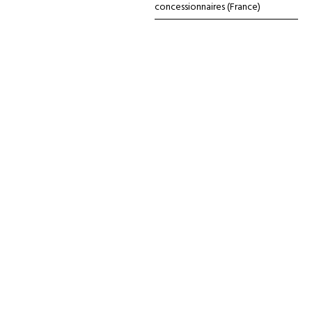
concessionnaires (France)
←
Précédent
Suivant
→