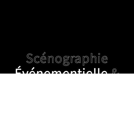
Scénographie
Événementielle
&
Création
de Décors
Contact